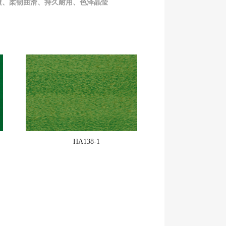
覆、
柔韧曲滑、
持久耐用、
色泽晶莹
HA138-1