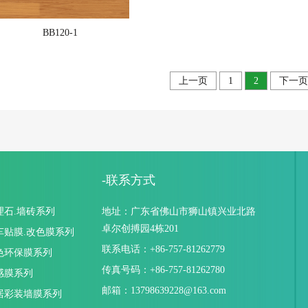
BB120-1
上一页
1
2
下一页
-联系方式
理石.墙砖系列
地址：广东省佛山市狮山镇兴业北路
卓尔创搏园4栋201
车贴膜.改色膜系列
联系电话：+86-757-81262779
色环保膜系列
传真号码：+86-757-81262780
感膜系列
邮箱：13798639228@163.com
居彩装墙膜系列